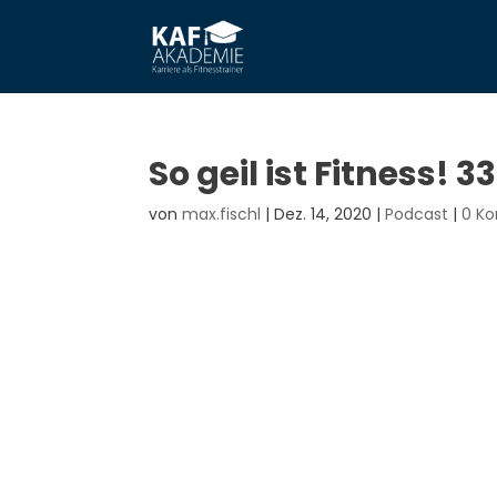
So geil ist Fitness!
von
max.fischl
|
Dez. 14, 2020
|
Podcast
|
0 K