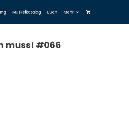
ang
Muskelkatalog
Buch
Mehr
ren muss! #066