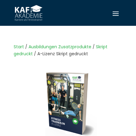
Start
/
Ausbildungen Zusatzprodukte
/
Skript
gedruckt
/ A-Lizenz Skript gedruckt