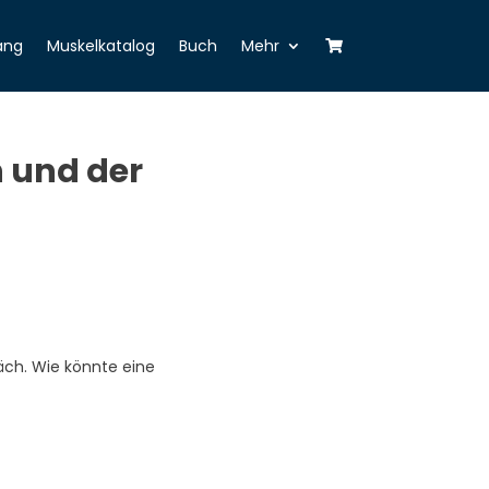
ang
Muskelkatalog
Buch
Mehr
n und der
äch. Wie könnte eine