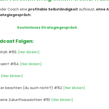
er oder Coach eine
profitable Selbständigkeit
aufbaust,
ohne A
rategiegespräch:
Kostenloses Strategiegespräch
odcast Folgen:
abhält #155
(Hier klicken)
m sein? #154
(Hier klicken)
3
(Hier klicken)
ater beachten (du auch nicht!?) #152
(Hier klicken)
deine Zukunftsaussichten #151
(Hier klicken)