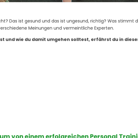
cht? Das ist gesund und das ist ungesund, richtig? Was stimmt 
e verschiedene Meinungen und vermeintliche Experten.
st und wie du damit umgehen solltest, erfährst du in diese
aum von einem erfolgreichen Personal Train